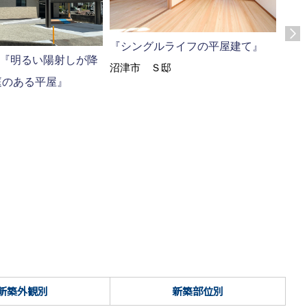
『一
『シングルライフの平屋建て』
邸『明るい陽射しが降
所
材と
沼津市 Ｓ邸
庭のある平屋』
富士
新築外観別
新築部位別