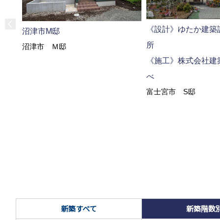
《設計》ゆたか建築
沼津市M邸
沼津市 Ｍ邸
《施工》株式会社建
べ
富士宮市 S邸
新築すべて
新築階数