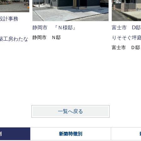
設計事務
静岡市 『Ｎ様邸』
富士市 Ⅾ
静岡市 Ｎ邸
りそそぐ坪
築工房わたな
富士市 Ｄ邸
一覧へ戻る
別
新築特徴別