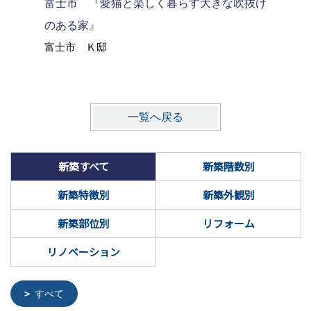
富士市 『愛猫と楽しく暮らす大きな吹抜け
沼津市 
のある家』
富士市 Ｋ邸
一覧へ戻る
新築すべて
新築階数別
新築特徴別
新築外観別
新築部位別
リフォーム
リノベーション
すべて