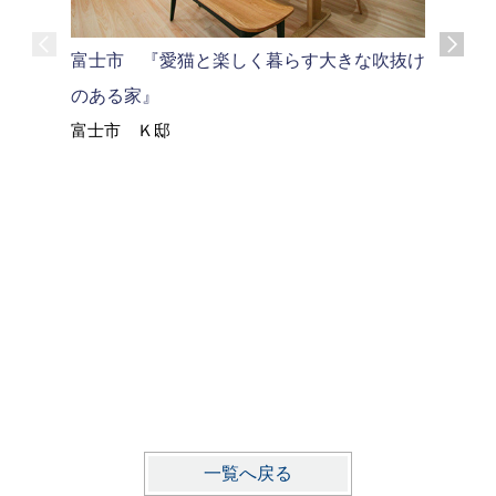
富士市 『愛猫と楽しく暮らす大きな吹抜け
富士市 
のある家』
ウス』
富士市 Ｋ邸
富士市 
一覧へ戻る