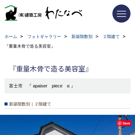
ホーム
フォトギャラリー
新築階数別
２階建て
『重量木骨で造る美容室』
『重量木骨で造る美容室』
富士市 『 apaiser piece α 』
新築階数別｜２階建て
Save