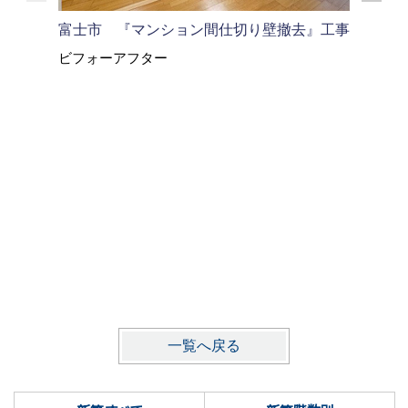
富士市 『マンション間仕切り壁撤去』工事
富士市 
ビフォーアフター
ビフォー
一覧へ戻る