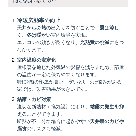
何か変わるのか？
冷暖房効率の向上
天井からの熱の出入りを防ぐことで、
夏は涼し
く、冬は暖かい
室内環境を実現。
エアコンの効きが良くなり、
光熱費の削減
にもつ
ながります。
室内温度の安定化
屋根裏を通じた外気温の影響を減らすため、部屋
の温度が一定に保ちやすくなります。
特に2階の部屋が暑い・寒いといった悩みがある
家では、改善効果が大きいです。
結露・カビ対策
適切な断熱材＋換気設計により、
結露の発生を抑
える
ことができます。
断熱が不十分な場合に起きやすい
天井裏のカビや
腐食
のリスクも軽減。