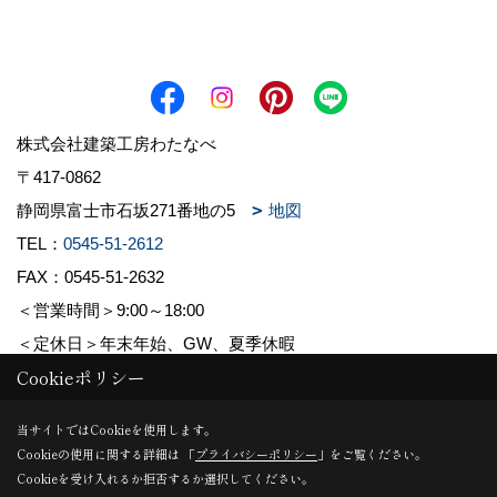
株式会社建築工房わたなべ
〒417-0862
静岡県富士市石坂271番地の5
地図
TEL：
0545-51-2612
FAX：0545-51-2632
＜営業時間＞9:00～18:00
＜定休日＞年末年始、GW、夏季休暇
Cookieポリシー
Copyright (c) 株式会社建築工房わたなべ. All Rights Reserved.
当サイトではCookieを使用します。
Cookieの使用に関する詳細は 「
プライバシーポリシー
」をご覧ください。
Produced by
ゴデスクリエイト
Cookieを受け入れるか拒否するか選択してください。