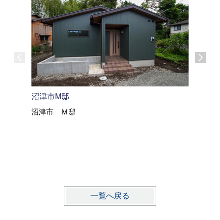
沼津市M邸
沼津市 Ｍ邸
三島市 
優しい家
三島市 
一覧へ戻る