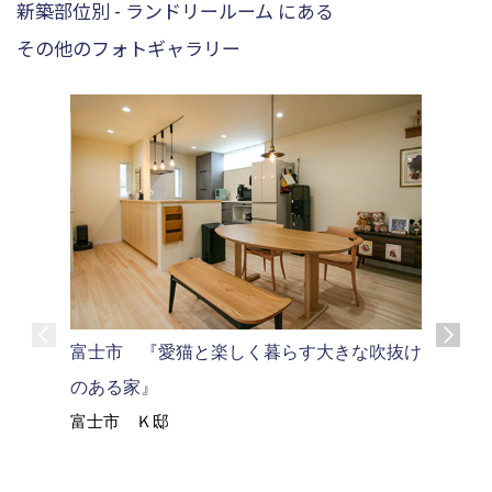
新築部位別 - ランドリールーム にある
その他のフォトギャラリー
富士市 『愛猫と楽しく暮らす大きな吹抜け
富士市 
のある家』
ウス』
富士市 Ｋ邸
富士市 