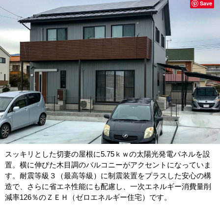
Save
スッキリとした切妻の屋根に5.75ｋｗの太陽光発電パネルを設
置。横に伸びた木目調のバルコニーがアクセントになっていま
す。耐震等級３（最高等級）に制震装置をプラスした安心の構
造で、さらに省エネ性能にも配慮し、一次エネルギー消費量削
減率126％のＺＥＨ（ゼロエネルギー住宅）です。