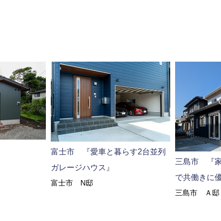
富士市 『愛車と暮らす2台並列
三島市 『
ガレージハウス』
で共働きに
富士市 N邸
三島市 Ａ邸