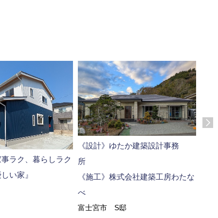
《設計》ゆたか建築設計事務
富士
家事ラク、暮らしラク
一緒
優しい家』
《施工》株式会社建築工房わたな
富士
べ
富士宮市 S邸