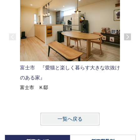
沼津市M
富士市 『愛猫と楽しく暮らす大きな吹抜け
沼津市 
のある家』
富士市 Ｋ邸
一覧へ戻る