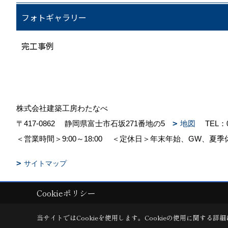
フォトギャラリー
完工事例
株式会社建築工房わたなべ
〒417-0862
静岡県富士市石坂271番地の5
地図
TEL：
＜営業時間＞9:00～18:00
＜定休日＞年末年始、GW、夏季
サイトマップ
Cookieポリシー
Copyright (c) 株式会社建築工房わたなべ. All Rights Reserved.
|
Produc
当サイトではCookieを使用します。
Cookieの使用に関する詳細