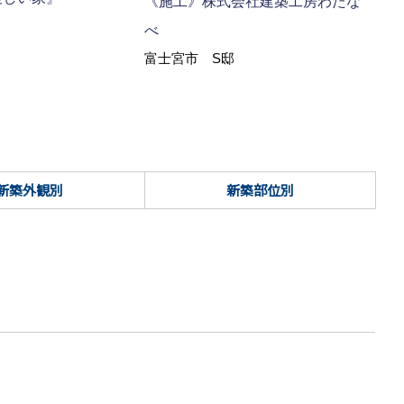
《施工》株式会社建築工房わたな
富士
べ
富士宮市 S邸
新築外観別
新築部位別