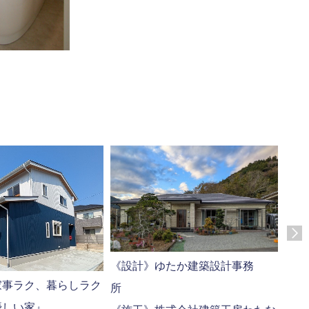
《設計》ゆたか建築設計事務
富士
家事ラク、暮らしラク
一緒
優しい家』