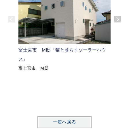
御殿場市
御殿場市
富士宮市 Ｍ邸『猫と暮らすソーラーハウ
ス』
富士宮市 Ｍ邸
一覧へ戻る