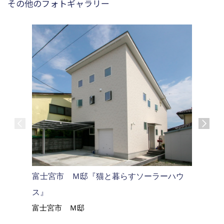
その他のフォトギャラリー
御殿場市
御殿場市
富士宮市 Ｍ邸『猫と暮らすソーラーハウ
ス』
富士宮市 Ｍ邸