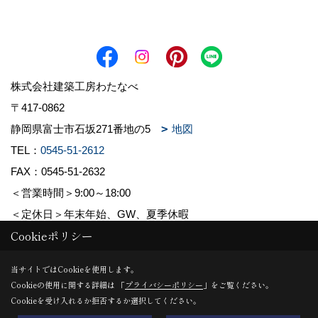
株式会社建築工房わたなべ
〒417-0862
静岡県富士市石坂271番地の5
地図
TEL：
0545-51-2612
FAX：0545-51-2632
＜営業時間＞9:00～18:00
＜定休日＞年末年始、GW、夏季休暇
Cookieポリシー
Copyright (c) 株式会社建築工房わたなべ. All Rights Reserved.
当サイトではCookieを使用します。
Cookieの使用に関する詳細は 「
プライバシーポリシー
」をご覧ください。
Produced by
ゴデスクリエイト
Cookieを受け入れるか拒否するか選択してください。