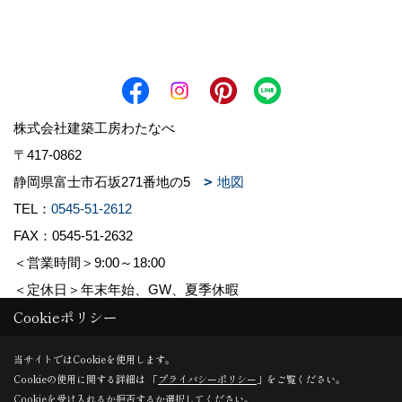
株式会社建築工房わたなべ
〒417-0862
静岡県富士市石坂271番地の5
地図
TEL：
0545-51-2612
FAX：0545-51-2632
＜営業時間＞9:00～18:00
＜定休日＞年末年始、GW、夏季休暇
Cookieポリシー
Copyright (c) 株式会社建築工房わたなべ. All Rights Reserved.
当サイトではCookieを使用します。
Cookieの使用に関する詳細は 「
プライバシーポリシー
」をご覧ください。
Produced by
ゴデスクリエイト
Cookieを受け入れるか拒否するか選択してください。