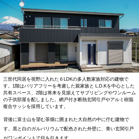
三世代同居を視野に入れた６LDKの多人数家族対応の建物で
す。1階はバリアフリーを考慮した親家族と L.D.Kを中心とした
共有スペース、2階は将来を見据えてサブリビングやワンルーム
の子供部屋を配しました。網戸付き断熱玄関引戸やアルミ樹脂
複合サッシを採用しています。
背後に富士山を望む茶畑に囲まれた大自然の中に佇む建物で
す。黒と白のガルバリウムで配色された外壁に、青い玄関引戸
がワンポイントで目を引きます。