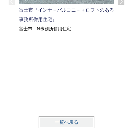
富士市『インナ－バルコニ－＋ロフトのある
『奏家（K
富士市 
事務所併用住宅』
富士市 N事務所併用住宅
一覧へ戻る