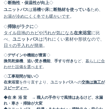
◇
断熱性・保温性が向上
◇
ユニットバス
は
浴槽
や
床
に
断熱材を使っている
ため、
お湯が冷めにくく冬でも暖かいです
。
掃除がラクに
◇
◇
タイル目地のカビや汚れが気になる
在来浴室
に比
べ、
ユニットバス
は汚れにくい素材や形状なので、
日々の手入れが簡単
。
◇
デザインや機能が豊富
◇
換気乾燥機
、
追い焚き機能
、
手すり付き
など、
暮らしに合
わせた設備を選べます
。
◇
工事期間が短い◇
在来浴室
を作り直すより、
ユニットバス
への
交換は施工が
スピーディー
。
◆在 来 浴 室 → 職人の手作りで風情はあるけど、水漏
れ・寒さ・掃除が大変