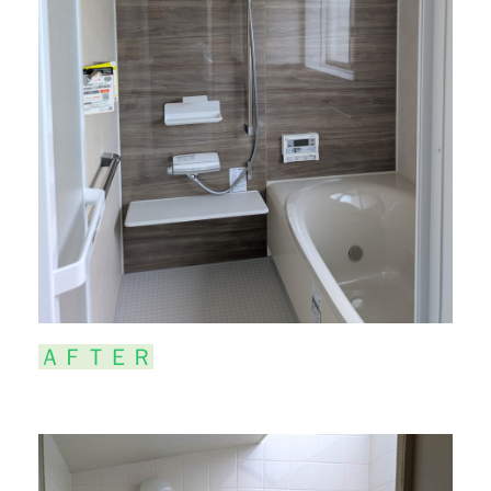
ＡＦＴＥＲ