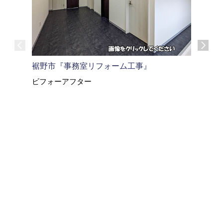
富士市 
裾野市『事務室リフォーム工事』
ビフォー
ビフォーアフター