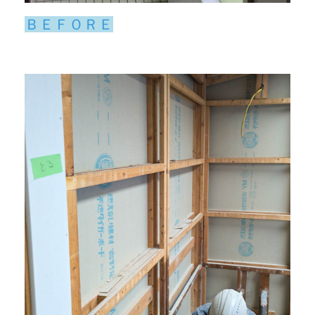
ＢＥＦＯＲＥ