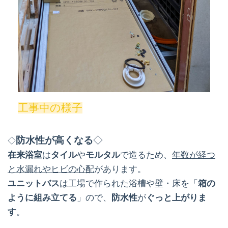
工事中の様子
防水性が高くなる
◇
◇
在来浴室
は
タイル
や
モルタル
で造るため、
年数が経つ
と水漏れやヒビの心配
があります。
ユニットバス
は工場で作られた浴槽や壁・床を「
箱の
ように組み立てる
」ので、
防水性
が
ぐっと上がりま
す
。