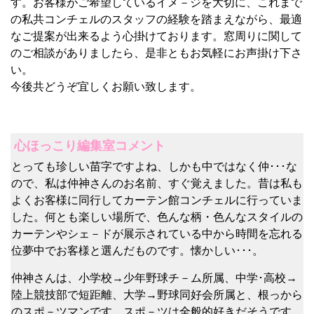
す。お客様がご希望しているイメ－ジを大切に、これまで
の私共コンチェルのスタッフの経験を踏まえながら、最適
なご提案が出来るよう心掛けております。窓周りに関して
のご相談がありましたら、是非ともお気軽にお声掛け下さ
い。
今後共どうぞ宜しくお願い致します。
心ほっこり編集室コメント
とっても珍しい苗字ですよね、しかも中ではなく仲･･･な
ので、私は仲神さんのお名前、すぐ覚えました。昔は私も
よくお客様に同行してカーテン館コンチェルに行っていま
した。何とも楽しい場所で、色んな柄・色んなスタイルの
カーテンやシェ－ドが展示されている中から時間を忘れる
位夢中でお客様と選んだものです。懐かしい･･･。
仲神さんは、小学校→少年野球チ－ム所属、中学･高校→
陸上競技部で短距離、大学→野球同好会所属と、根っから
のスポ－ツマンです。スポ－ツは全般的好きだそうです