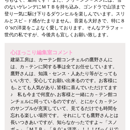
のないゲレンデにＭＴＢを持ち込み、ゴンドラで山頂まで
登り一気に駆け下りるダウンヒルを楽しんでいます。スリ
ルとスピ－ド感がたまりません。音楽も大好きで、特に８
０‘sの洋楽をこよなく愛しております。そんなアラフォ－
世代の私ですが、今後共も宜しくお願い致します。
心ほっこり編集室コメント
建築工房は、カーテン館コンチェルの鷹野さんに
は、カ－テンに関する事は全てお任せしています。
鷹野さんは、知識・センス・人あたり等がとっても
いい方で、安心してお願い出来るのです。お客様に
も､とても人気があり､皆様に喜んでいただけてます
♪ 私も今まで何度か､お客様と一緒にカ－テン館コ
ンチェルに伺っているのですが、とにかくカ－テン
のサンプルが充実していて、見てるだけでも時間を
忘れる楽しい場所です。 それにしても鷹野さんとは
長いつきあいですが、知らなかったですよ～「スノ
ボ－」「ＭＴＢ」「８０‘ｓ洋楽」！！！びっくりで