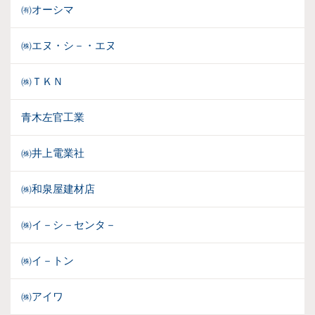
㈲オーシマ
㈱エヌ・シ－・エヌ
㈱ＴＫＮ
青木左官工業
㈱井上電業社
㈱和泉屋建材店
㈱イ－シ－センタ－
㈱イ－トン
㈱アイワ