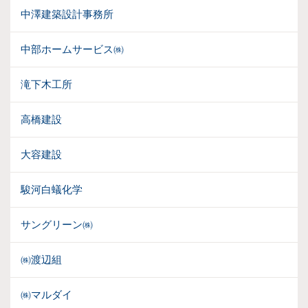
中澤建築設計事務所
中部ホームサービス㈱
滝下木工所
高橋建設
大容建設
駿河白蟻化学
サングリーン㈱
㈱渡辺組
㈱マルダイ