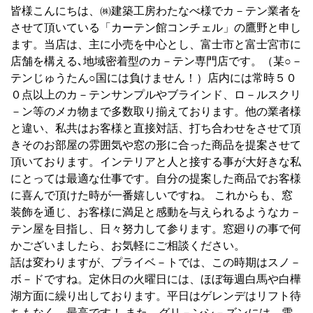
皆様こんにちは、㈱建築工房わたなべ様でカ－テン業者を
させて頂いている「カーテン館コンチェル」の鷹野と申し
ます。当店は、主に小売を中心とし、富士市と富士宮市に
店舗を構える､地域密着型のカ－テン専門店です。（某○－
テンじゅうたん○国には負けません！）店内には常時５０
０点以上のカ－テンサンプルやブラインド、ロ－ルスクリ
－ン等のメカ物まで多数取り揃えております。他の業者様
と違い、私共はお客様と直接対話、打ち合わせをさせて頂
きそのお部屋の雰囲気や窓の形に合った商品を提案させて
頂いております。インテリアと人と接する事が大好きな私
にとっては最適な仕事です。自分の提案した商品でお客様
に喜んで頂けた時が一番嬉しいですね。 これからも、窓
装飾を通じ、お客様に満足と感動を与えられるようなカ－
テン屋を目指し、日々努力して参ります。窓廻りの事で何
かございましたら、お気軽にご相談ください。
話は変わりますが、プライベ－トでは、この時期はスノ－
ボ－ドですね。定休日の火曜日には、ほぼ毎週白馬や白樺
湖方面に繰り出しております。平日はゲレンデはリフト待
ちもなく、最高です！ また、グリ－ンシ－ズンには、雪