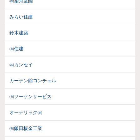
㈱望月庭園
みらい住建
鈴木建築
㈲住建
㈱カンセイ
カーテン館コンチェル
㈲ソーケンサービス
オーデリック㈱
㈲飯田板金工業