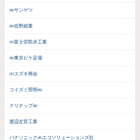
㈱サンゲツ
㈱佐野総業
㈲富士宮防水工業
㈱東京ビケ足場
㈲スズキ商会
コイズミ照明㈱
クリナップ㈱
渡辺左官工業
パナソニック㈱エコソリューションズ社