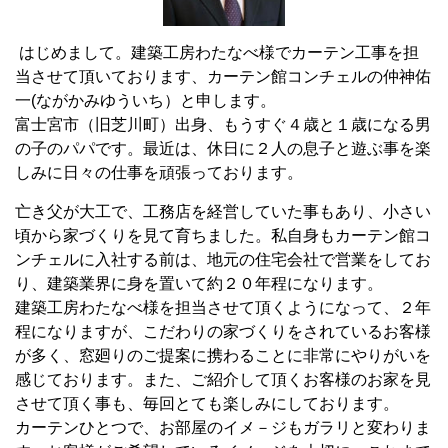
はじめまして。建築工房わたなべ様でカーテン工事を担
当させて頂いております、カーテン館コンチェルの仲神佑
一(ながかみゆういち）と申します。
富士宮市（旧芝川町）出身、もうすぐ４歳と１歳になる男
の子のパパです。最近は、休日に２人の息子と遊ぶ事を楽
しみに日々の仕事を頑張っております。
亡き父が大工で、工務店を経営していた事もあり、小さい
頃から家づくりを見て育ちました。私自身もカーテン館コ
ンチェルに入社する前は、地元の住宅会社で営業をしてお
り、建築業界に身を置いて約２０年程になります。
建築工房わたなべ様を担当させて頂くようになって、２年
程になりますが、こだわりの家づくりをされているお客様
が多く、窓廻りのご提案に携わることに非常にやりがいを
感じております。また、ご紹介して頂くお客様のお家を見
させて頂く事も、毎回とても楽しみにしております。
カーテンひとつで、お部屋のイメ－ジもガラリと変わりま