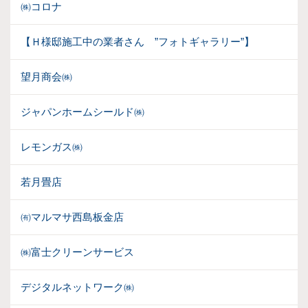
㈱コロナ
【Ｈ様邸施工中の業者さん ”フォトギャラリー”】
望月商会㈱
ジャパンホームシールド㈱
レモンガス㈱
若月畳店
㈲マルマサ西島板金店
㈱富士クリーンサービス
デジタルネットワーク㈱