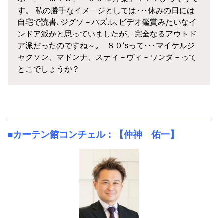
す。 私の勝手なイメ－ジとしては･･･休みの日には
自宅で読書､ジグソ－パズル､ビデオ鑑賞みたいなイ
ンドア派かと思っていましたが、完全なるアウトド
ア派だったのですね～｡ ８０‘sって･･･マイケルジ
ャクソン、マドンナ、スティ－ヴィ－ワンダ－って
とこでしょうか？
■カーテン館コンチェル：【仲神 佑一】