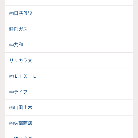
㈲日勝仮設
静岡ガス
㈱共和
リリカラ㈱
㈱ＬＩＸＩＬ
㈱ライフ
㈲山田土木
㈱矢部商店