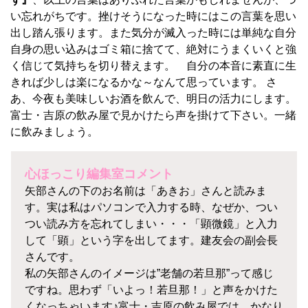
い忘れがちです。挫けそうになった時にはこの言葉を思い
出し踏ん張ります。また気分が滅入った時には単純な自分
自身の思い込みはゴミ箱に捨てて、絶対にうまくいくと強
く信じて気持ちを切り替えます。 自分の本音に素直に生
きれば少しは楽になるかな～なんて思っています。 さ
あ、今夜も美味しいお酒を飲んで、明日の活力にします。
富士・吉原の飲み屋で見かけたら声を掛けて下さい。一緒
に飲みましょう。
心ほっこり編集室コメント
矢部さんの下のお名前は「あきお」さんと読みま
す。実は私はパソコンで入力する時、なぜか、つい
つい読み方を忘れてしまい・・・「顕微鏡」と入力
して「顕」という字を出してます。建友会の副会長
さんです。
私の矢部さんのイメージは”老舗の若旦那”って感じ
ですね。思わず「いよっ！若旦那！」と声をかけた
くなっちゃいます♪富士・吉原の飲み屋では、かなり