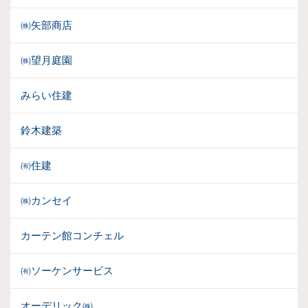
㈱矢部商店
㈱望月庭園
みらい住建
鈴木建築
㈲住建
㈱カンセイ
カーテン館コンチェル
㈲ソーケンサービス
オーデリック㈱