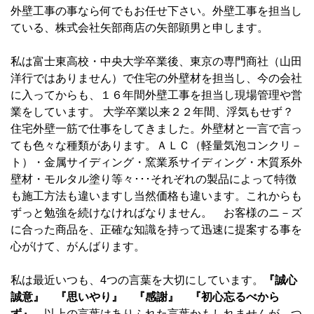
外壁工事の事なら何でもお任せ下さい。外壁工事を担当し
ている、株式会社矢部商店の矢部顕男と申します。
私は富士東高校・中央大学卒業後、東京の専門商社（山田
洋行ではありません）で住宅の外壁材を担当し、今の会社
に入ってからも、１６年間外壁工事を担当し現場管理や営
業をしています。 大学卒業以来２２年間、浮気もせず？
住宅外壁一筋で仕事をしてきました。外壁材と一言で言っ
ても色々な種類があります。ＡＬＣ（軽量気泡コンクリ－
ト）・金属サイディング・窯業系サイディング・木質系外
壁材・モルタル塗り等々･･･それぞれの製品によって特徴
も施工方法も違いますし当然価格も違います。これからも
ずっと勉強を続けなければなりません。 お客様のニ－ズ
に合った商品を、正確な知識を持って迅速に提案する事を
心がけて、がんばります。
私は最近いつも、4つの言葉を大切にしています。
『誠心
誠意』 『思いやり』 『感謝』 『初心忘るべから
ず』
、以上の言葉はありふれた言葉かもしれませんが、つ