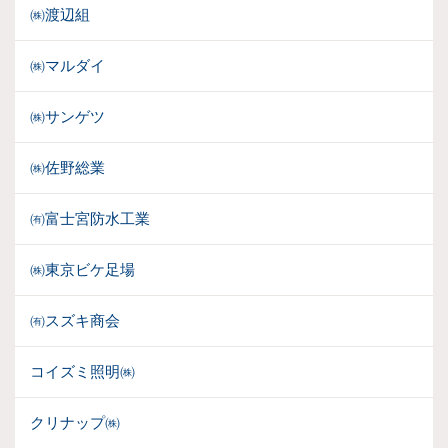
㈱渡辺組
㈱マルダイ
㈱サンゲツ
㈱佐野総業
㈲富士宮防水工業
㈱東京ビケ足場
㈲スズキ商会
コイズミ照明㈱
クリナップ㈱