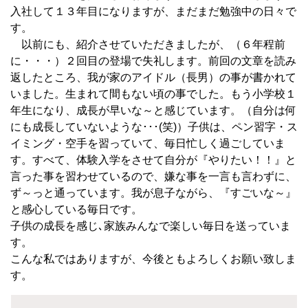
入社して１３年目になりますが、まだまだ勉強中の日々で
す。
以前にも、紹介させていただきましたが、（６年程前
に・・・）２回目の登場で失礼します。前回の文章を読み
返したところ、我が家のアイドル（長男）の事が書かれて
いました。生まれて間もない頃の事でした。もう小学校１
年生になり、成長が早いな～と感じています。（自分は何
にも成長していないような･･･(笑)）子供は、ペン習字・ス
イミング・空手を習っていて、毎日忙しく過ごしていま
す。すべて、体験入学をさせて自分が『やりたい！！』と
言った事を習わせているので、嫌な事を一言も言わずに、
ず～っと通っています。我が息子ながら、『すごいな～』
と感心している毎日です。
子供の成長を感じ､家族みんなで楽しい毎日を送っていま
す。
こんな私ではありますが、今後ともよろしくお願い致しま
す。