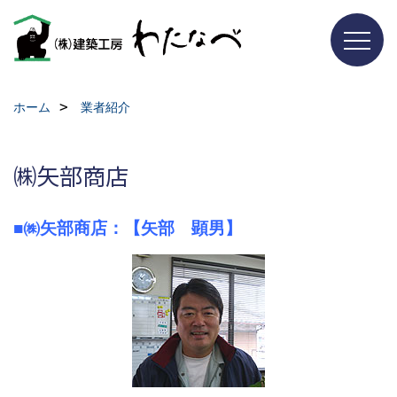
ホーム
業者紹介
㈱矢部商店
■㈱矢部商店：【矢部 顕男】