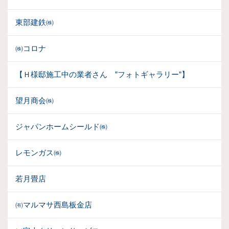
東部建鉄㈱
㈱コロナ
【Ｈ様邸施工中の業者さん ”フォトギャラリー”】
望月商会㈱
ジャパンホームシールド㈱
レモンガス㈱
若月畳店
㈲マルマサ西島板金店