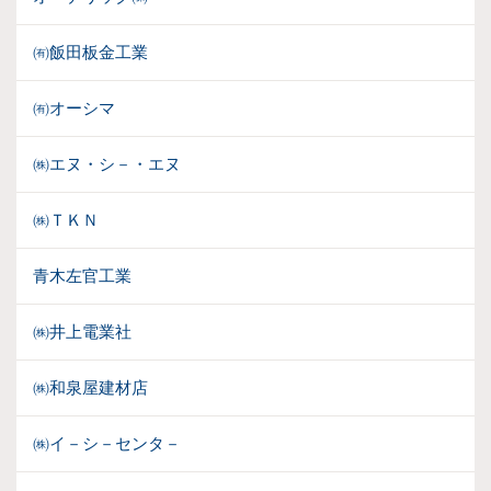
㈲飯田板金工業
㈲オーシマ
㈱エヌ・シ－・エヌ
㈱ＴＫＮ
青木左官工業
㈱井上電業社
㈱和泉屋建材店
㈱イ－シ－センタ－