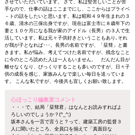
させていただいています。 さて、私は堅苦しいことが苦
手なので、仕事の話はここまでにし、ここからはプライベ
－トの話をしたいと思います。私は昭和４９年生まれの３
６歳、清水の三保出身ですが、現在は富士市に８歳年下の
妻と１０ケ月になる我が家のアイドル（長男）の３人で生
活しています。私は元々子供好きということもあり､それ
が我が子となれば･･･。長男の名前ですが、「栞彗」と書
きます。私が悩み、考えてつけた名前ですが、残念なこと
に今のところ読めた人は一人もいません。 だんだん目が
離せなくなり、びっくりすることも多いのですが、日々子
供の成長を感じ、家族みんなで楽しい毎日を送っていま
す。 こんな私ですが、今後共も宜しくお願い致します。
心ほっこり編集室コメント
・・・で、結局「栞彗君」はなんとお読みすればよ
ろしいのでしょうか？(^_^;)
坂本さんを一言で言うと？って、建築工房の監督３
人に聞いたところ、全員口を揃えて「真面目な