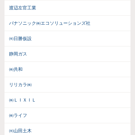
渡辺左官工業
パナソニック㈱エコソリューションズ社
㈲日勝仮設
静岡ガス
㈱共和
リリカラ㈱
㈱ＬＩＸＩＬ
㈱ライフ
㈲山田土木