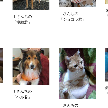
Ｉさんちの
Ｉさんちの
「ショコラ君」
「桃助君」
Ｔさんちの
「ベル君」
Ｔさんちの