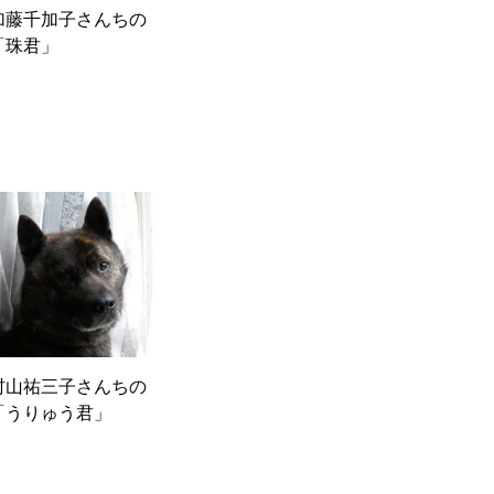
加藤千加子さんちの
「珠君」
村山祐三子さんちの
「うりゅう君」