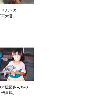
Ｓさんちの
「平太君」
鈴木建築さんちの
「伝書鳩」