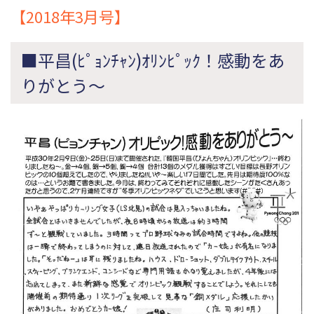
【2018年3月号】
■平昌(ﾋﾟｮﾝﾁｬﾝ)ｵﾘﾝﾋﾟｯｸ！感動をあ
りがとう～