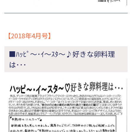
【2018年4月号】
■ﾊｯﾋﾟ～･ｲ～ｽﾀ～♪好きな卵料理
は･･･