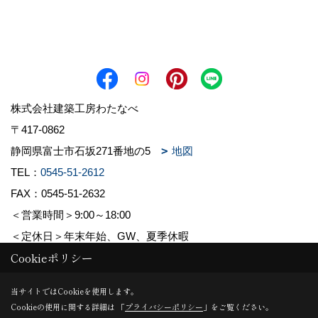
株式会社建築工房わたなべ
〒417-0862
静岡県富士市石坂271番地の5
地図
TEL：
0545-51-2612
FAX：0545-51-2632
＜営業時間＞9:00～18:00
＜定休日＞年末年始、GW、夏季休暇
Cookieポリシー
Copyright (c) 株式会社建築工房わたなべ. All Rights Reserved.
当サイトではCookieを使用します。
Cookieの使用に関する詳細は 「
プライバシーポリシー
」をご覧ください。
Produced by
ゴデスクリエイト