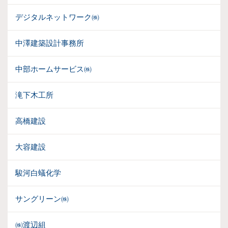
デジタルネットワーク㈱
中澤建築設計事務所
中部ホームサービス㈱
滝下木工所
高橋建設
大容建設
駿河白蟻化学
サングリーン㈱
㈱渡辺組