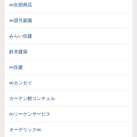
㈱矢部商店
㈱望月庭園
みらい住建
鈴木建築
㈲住建
㈱カンセイ
カーテン館コンチェル
㈲ソーケンサービス
オーデリック㈱