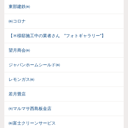
東部建鉄㈱
㈱コロナ
【Ｈ様邸施工中の業者さん ”フォトギャラリー”】
望月商会㈱
ジャパンホームシールド㈱
レモンガス㈱
若月畳店
㈲マルマサ西島板金店
㈱富士クリーンサービス