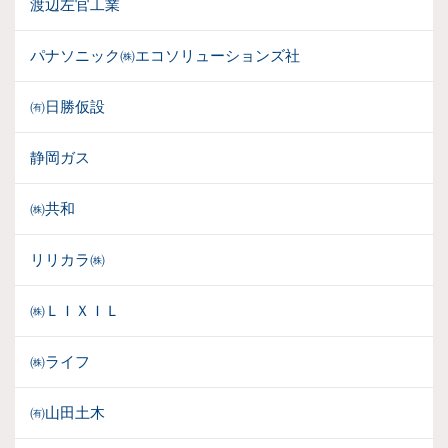
渡辺左官工業
パナソニック㈱エコソリューションズ社
㈲日勝仮設
静岡ガス
㈱共和
リリカラ㈱
㈱ＬＩＸＩＬ
㈱ライフ
㈲山田土木