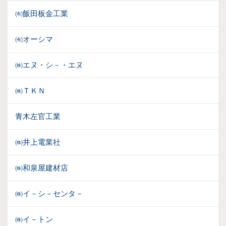
㈲飯田板金工業
㈲オーシマ
㈱エヌ・シ－・エヌ
㈱ＴＫＮ
青木左官工業
㈱井上電業社
㈱和泉屋建材店
㈱イ－シ－センタ－
㈱イ－トン