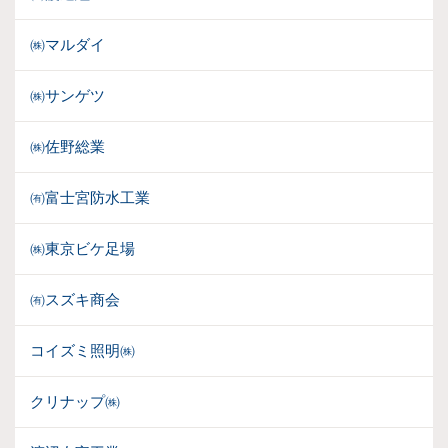
㈱マルダイ
㈱サンゲツ
㈱佐野総業
㈲富士宮防水工業
㈱東京ビケ足場
㈲スズキ商会
コイズミ照明㈱
クリナップ㈱