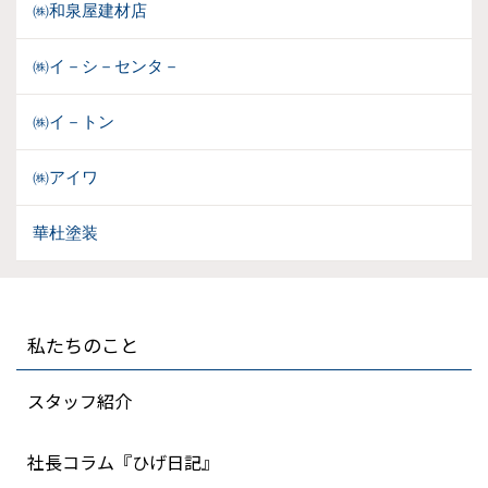
㈱和泉屋建材店
㈱イ－シ－センタ－
㈱イ－トン
㈱アイワ
華杜塗装
私たちのこと
スタッフ紹介
社長コラム『ひげ日記』