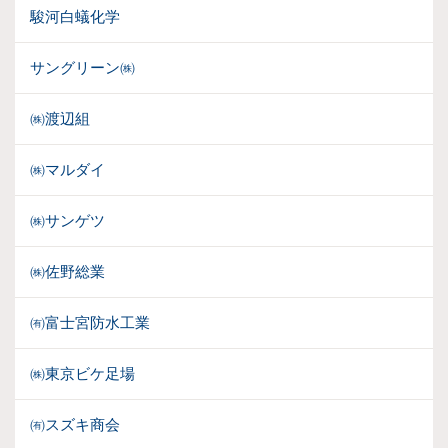
駿河白蟻化学
サングリーン㈱
㈱渡辺組
㈱マルダイ
㈱サンゲツ
㈱佐野総業
㈲富士宮防水工業
㈱東京ビケ足場
㈲スズキ商会