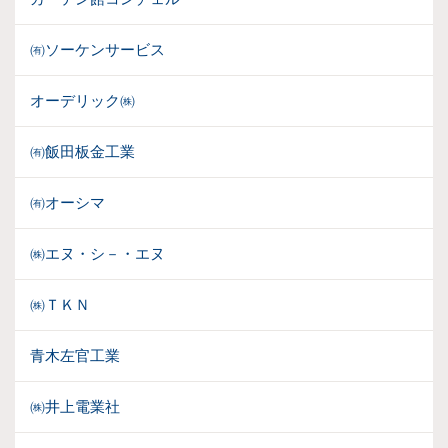
㈲ソーケンサービス
オーデリック㈱
㈲飯田板金工業
㈲オーシマ
㈱エヌ・シ－・エヌ
㈱ＴＫＮ
青木左官工業
㈱井上電業社