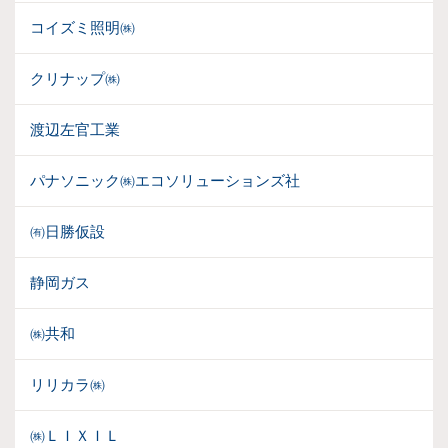
コイズミ照明㈱
クリナップ㈱
渡辺左官工業
パナソニック㈱エコソリューションズ社
㈲日勝仮設
静岡ガス
㈱共和
リリカラ㈱
㈱ＬＩＸＩＬ