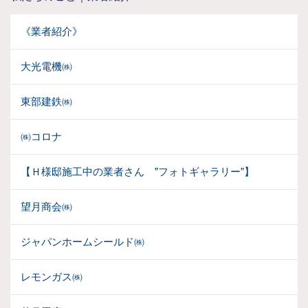
《業者紹介》
大光電機㈱
東部建鉄㈱
㈱コロナ
【Ｈ様邸施工中の業者さん ”フォトギャラリー”】
望月商会㈱
ジャパンホームシールド㈱
レモンガス㈱