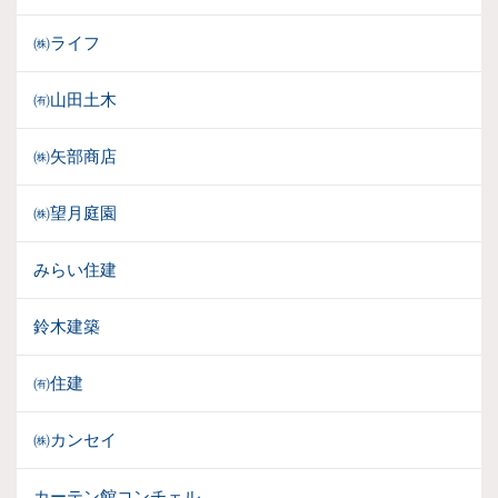
㈱ライフ
㈲山田土木
㈱矢部商店
㈱望月庭園
みらい住建
鈴木建築
㈲住建
㈱カンセイ
カーテン館コンチェル