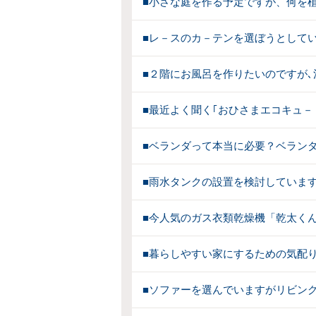
■小さな庭を作る予定ですが、何を
■レ－スのカ－テンを選ぼうとして
■２階にお風呂を作りたいのですが
■最近よく聞く｢おひさまエコキュ－
■ベランダって本当に必要？ベラン
■雨水タンクの設置を検討していま
■今人気のガス衣類乾燥機「乾太く
■暮らしやすい家にするための気配
■ソファーを選んでいますがリビン